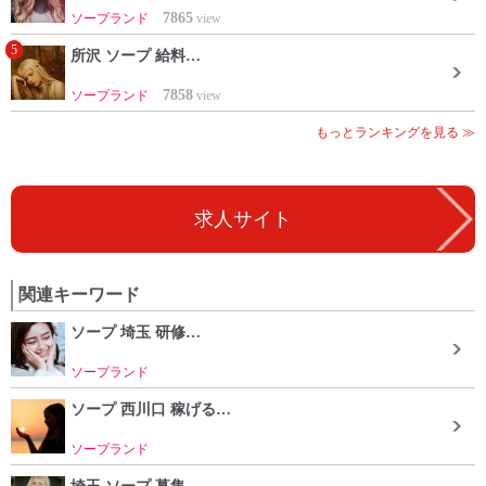
7865
ソープランド
view
5
所沢 ソープ 給料…
7858
ソープランド
view
もっとランキングを見る ≫
求人サイト
関連キーワード
ソープ 埼玉 研修…
ソープランド
ソープ 西川口 稼げる…
ソープランド