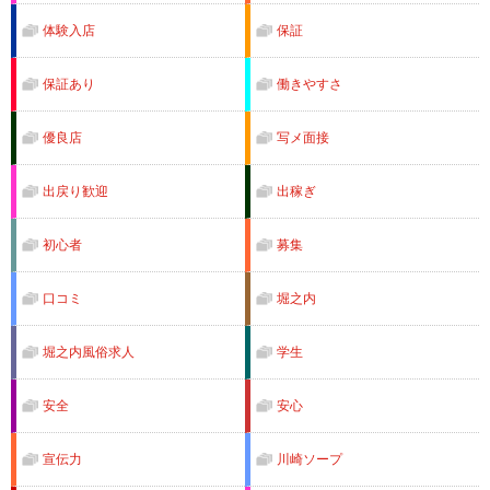
体験入店
保証
保証あり
働きやすさ
優良店
写メ面接
出戻り歓迎
出稼ぎ
初心者
募集
口コミ
堀之内
堀之内風俗求人
学生
安全
安心
宣伝力
川崎ソープ