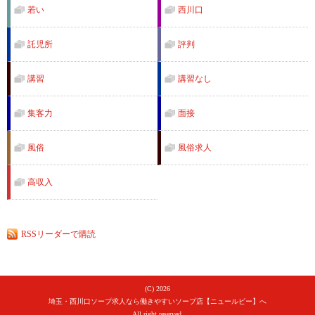
若い
西川口
託児所
評判
講習
講習なし
集客力
面接
風俗
風俗求人
高収入
RSSリーダーで購読
(C) 2026
埼玉・西川口ソープ求人なら働きやすいソープ店【ニュールビー】へ
All right reserved.