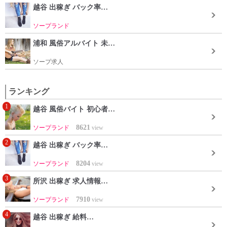
越谷 出稼ぎ バック率…
ソープランド
浦和 風俗アルバイト 未…
ソープ求人
ランキング
1
越谷 風俗バイト 初心者…
8621
ソープランド
view
2
越谷 出稼ぎ バック率…
8204
ソープランド
view
3
所沢 出稼ぎ 求人情報…
7910
ソープランド
view
4
越谷 出稼ぎ 給料…